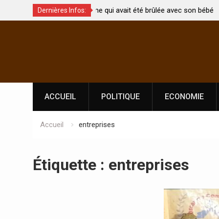
t été brûlée avec son bébé
Coopération: Le ministre Indien Kirti
Dernières Infos:
Abidjan pour la célébration de la Fêt
Skip
l’indépendance
to
content
ACCUEIL
POLITIQUE
ECONOMIE
Accueil
entreprises
Étiquette :
entreprises