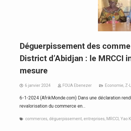
Déguerpissement des commerç
District d’Abidjan : le MRCCI i
mesure
6 janvier 2024
FOUA Ebenezer
Economie
,
Z-
6-1-2024 (AfrikMonde.com) Dans une déclaration rendu
revalorisation du commerce en…
commerces
,
déguerpissement
,
entreprises
,
MRCCI
,
Yao 