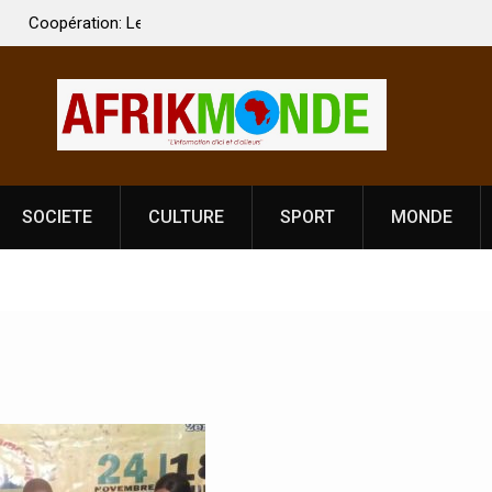
 Vardhan Singh à
Nouvelle licence obligatoire pour les spectacles
e de
Côte d’Ivoire, l’opérateur culturel Soldat Jahbo
prononce
SOCIETE
CULTURE
SPORT
MONDE