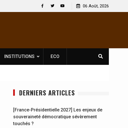
 : En
[France-Présidentielle 2027] Les enjeux de
06 Août, 2026
y se
souveraineté démocratique sévèrement touchés ?
Facebook
Twitter
Youtube
INSTITUTIONS
ECO
DERNIERS ARTICLES
[France-Présidentielle 2027] Les enjeux de
souveraineté démocratique sévèrement
touchés ?