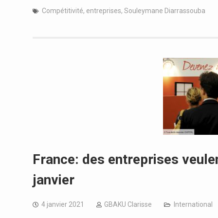
Compétitivité
,
entreprises
,
Souleymane Diarrassouba
France: des entreprises veulen
janvier
4 janvier 2021
GBAKU Clarisse
International