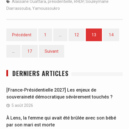
Alassane Ouattara
,
présidentielle
,
RHDP
,
Souleymane
Diarrassouba
,
Yamoussoukro
Pagination
Précédent
1
…
12
13
14
des
publications
…
17
Suivant
DERNIERS ARTICLES
[France-Présidentielle 2027] Les enjeux de
souveraineté démocratique sévèrement touchés ?
5 août 2026
À Lens, la femme qui avait été brûlée avec son bébé
par son mari est morte