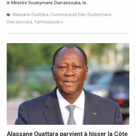
le Ministre Souleymane Diarrassouba, la…
Alassane Ouattara
,
Communauté Dan
,
Souleymane
Diarrassouba
,
Yamoussoukro
Alassane Ouattara parvient à hisser la Côte