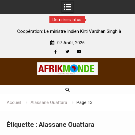
Dernières Infos:
par
Coopération: Le ministre Indien Kirti Vardhan Singh à
N
Abidjan pour la célébration de la Fête de l’indépendance
d
07 Août, 2026
Facebook
Twitter
Youtube
Skip
to
content
Accueil
Alassane Ouattara
Page 13
Étiquette :
Alassane Ouattara