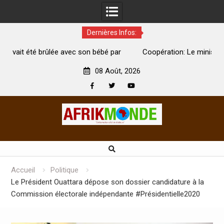
Dernières Infos:
par
Coopération: Le ministre Indien Kirti Vardhan Singh à
Abidjan pour la célébration de la Fête de l’indépendance
d
08 Août, 2026
Facebook
Twitter
Youtube
Skip
to
content
Accueil
Politique
Le Président Ouattara dépose son dossier candidature à la
Commission électorale indépendante #Présidentielle2020