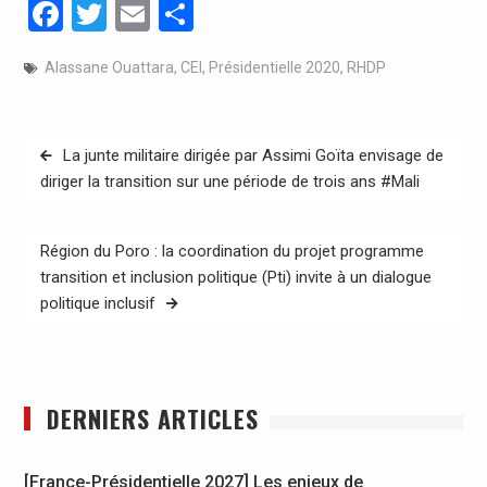
Facebook
Twitter
Email
Partager
Alassane Ouattara
,
CEI
,
Présidentielle 2020
,
RHDP
Navigation
La junte militaire dirigée par Assimi Goïta envisage de
de
diriger la transition sur une période de trois ans #Mali
l’article
Région du Poro : la coordination du projet programme
transition et inclusion politique (Pti) invite à un dialogue
politique inclusif
DERNIERS ARTICLES
[France-Présidentielle 2027] Les enjeux de