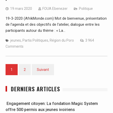
19 mars 2020
FOUA Ebenezer
Politique
19-3-2020 (AfrikMonde.com) Mot de bienvenue, présentation
de l’agenda et des objectifs de l’atelier, dialogue entre les
participants autour du thème : « La…
jeunes
,
Partis Politiques
,
Région du Poro
3 964
Comments
Pagination
1
2
Suivant
des
publications
DERNIERS ARTICLES
Engagement citoyen: La fondation Magic System
offre 500 permis aux jeunes ivoiriens