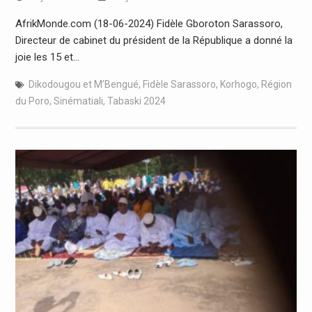
AfrikMonde.com (18-06-2024) Fidèle Gboroton Sarassoro,
Directeur de cabinet du président de la République a donné la
joie les 15 et…
Dikodougou et M’Bengué
,
Fidèle Sarassoro
,
Korhogo
,
Région
du Poro
,
Sinématiali
,
Tabaski 2024