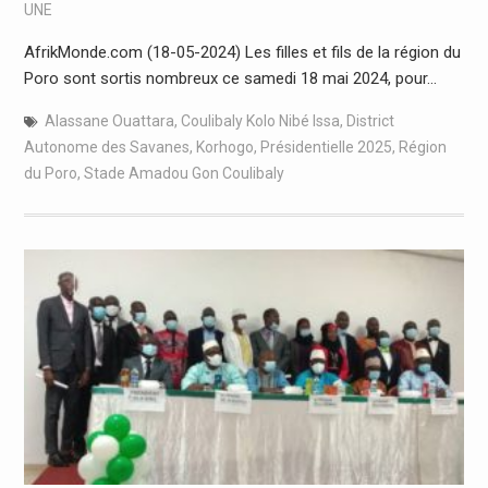
UNE
AfrikMonde.com (18-05-2024) Les filles et fils de la région du
Poro sont sortis nombreux ce samedi 18 mai 2024, pour…
Alassane Ouattara
,
Coulibaly Kolo Nibé Issa
,
District
Autonome des Savanes
,
Korhogo
,
Présidentielle 2025
,
Région
du Poro
,
Stade Amadou Gon Coulibaly