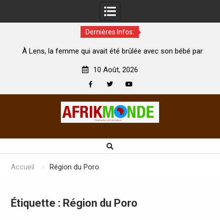
Dernières Infos:
té
À Lens, la femme qui avait été brûlée avec son bébé par
son mari est morte
A
10 Août, 2026
Facebook
Twitter
Youtube
Skip
to
content
Accueil
Région du Poro
Étiquette :
Région du Poro