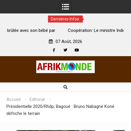
Dernières Infos:
par
Coopération: Le ministre Indien Kirti Vardhan Singh à
N
Abidjan pour la célébration de la Fête de l’indépendance
d
07 Août, 2026
Facebook
Twitter
Youtube
Skip
to
content
Accueil
Editorial
Présidentielle 2020/Rhdp, Bagoué : Bruno Nabagné Koné
défriche le terrain