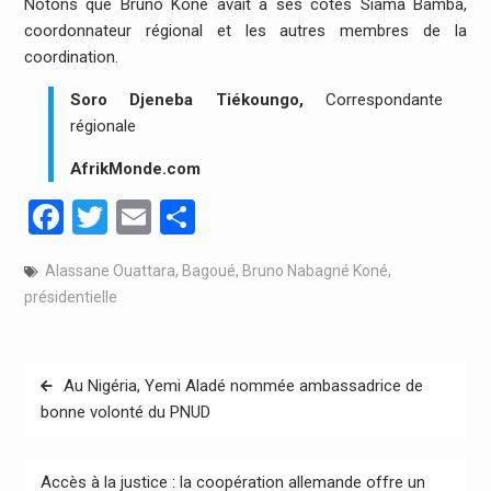
Notons que Bruno Koné avait à ses côtés Siama Bamba,
coordonnateur régional et les autres membres de la
coordination.
Soro Djeneba Tiékoungo,
Correspondante
régionale
AfrikMonde.com
Facebook
Twitter
Email
Partager
Alassane Ouattara
,
Bagoué
,
Bruno Nabagné Koné
,
présidentielle
Navigation
Au Nigéria, Yemi Aladé nommée ambassadrice de
de
bonne volonté du PNUD
l’article
Accès à la justice : la coopération allemande offre un