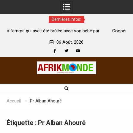
Dernières Infos:
 été brûlée avec son bébé par
Coopération: Le ministre Indien K
est morte
Abidjan pour la célébration de la Fê
06 Août, 2026
Facebook
Twitter
Youtube
Skip
to
content
Accueil
Pr Alban Ahouré
Étiquette :
Pr Alban Ahouré