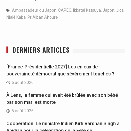
Ambassadeur du Japon
,
CAPEC
,
Ikkatai Katsuya
,
Japon
,
Jica
,
Nialé Kaba
,
Pr Alban Ahouré
DERNIERS ARTICLES
[France-Présidentielle 2027] Les enjeux de
souveraineté démocratique sévèrement touchés ?
5 août 2026
À Lens, la femme qui avait été brûlée avec son bébé
par son mari est morte
5 août 2026
Coopération: Le ministre Indien Kirti Vardhan Singh à
Abidjan pour la célébration de la Fête de