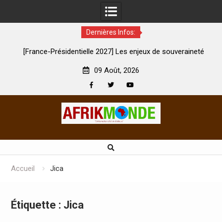
Dernières Infos:
e-Présidentielle 2027] Les enjeux de souveraineté
À Lens, la fem
démocratique sévèrement touchés ?
09 Août, 2026
Facebook
Twitter
Youtube
Skip
to
content
Accueil
Jica
Étiquette :
Jica