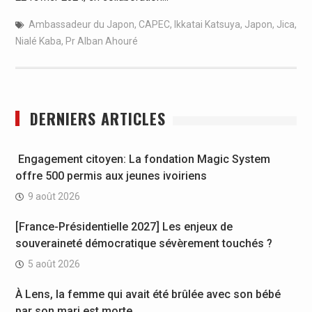
Ambassadeur du Japon
,
CAPEC
,
Ikkatai Katsuya
,
Japon
,
Jica
,
Nialé Kaba
,
Pr Alban Ahouré
DERNIERS ARTICLES
Engagement citoyen: La fondation Magic System
offre 500 permis aux jeunes ivoiriens
9 août 2026
[France-Présidentielle 2027] Les enjeux de
souveraineté démocratique sévèrement touchés ?
5 août 2026
À Lens, la femme qui avait été brûlée avec son bébé
par son mari est morte