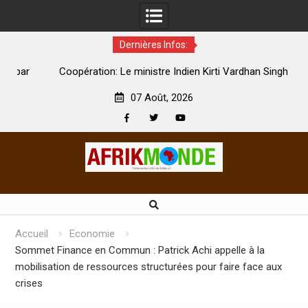
Dernières Infos:
par
Coopération: Le ministre Indien Kirti Vardhan Singh à
N
Abidjan pour la célébration de la Fête de l’indépendance
d
07 Août, 2026
Facebook
Twitter
Youtube
Skip
to
content
Accueil
Economie
Sommet Finance en Commun : Patrick Achi appelle à la
mobilisation de ressources structurées pour faire face aux
crises