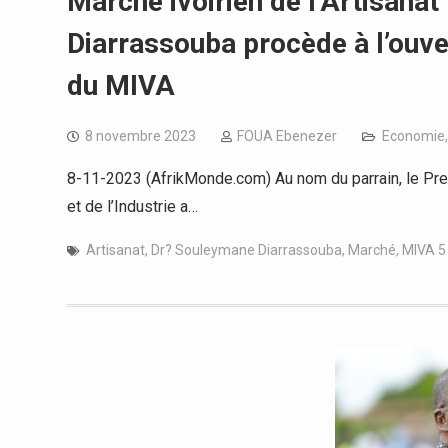
Marché ivoirien de l’Artisanat
Diarrassouba procède à l’ouver
du MIVA
8 novembre 2023
FOUA Ebenezer
Economie
8-11-2023 (AfrikMonde.com) Au nom du parrain, le Pr
et de l’Industrie a…
Artisanat
,
Dr? Souleymane Diarrassouba
,
Marché
,
MIVA 5