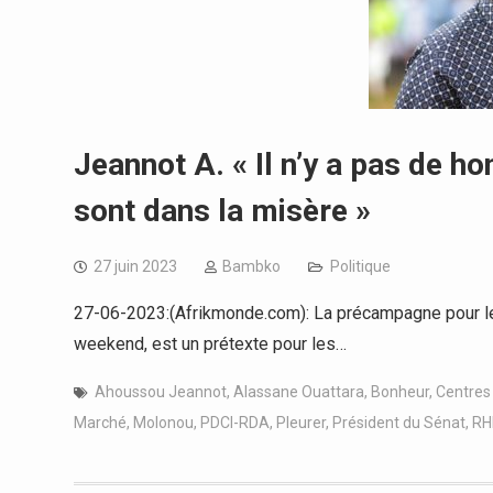
Jeannot A. « Il n’y a pas de h
sont dans la misère »
27 juin 2023
Bambko
Politique
27-06-2023:(Afrikmonde.com): La précampagne pour les
weekend, est un prétexte pour les…
Ahoussou Jeannot
,
Alassane Ouattara
,
Bonheur
,
Centres
Marché
,
Molonou
,
PDCI-RDA
,
Pleurer
,
Président du Sénat
,
RH