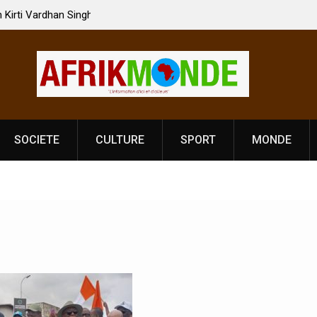
 Vardhan Singh à
Nouvelle licence obligatoire pour les spectacles
e de
Côte d’Ivoire, l’opérateur culturel Soldat Jahbo
prononce
SOCIETE
CULTURE
SPORT
MONDE