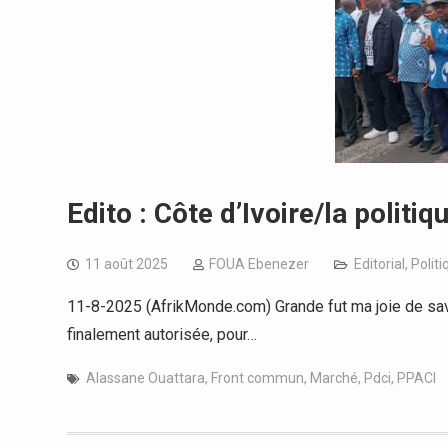
Edito : Côte d’Ivoire/la politiq
11 août 2025
FOUA Ebenezer
Editorial
,
Politi
11-8-2025 (AfrikMonde.com) Grande fut ma joie de sav
finalement autorisée, pour…
Alassane Ouattara
,
Front commun
,
Marché
,
Pdci
,
PPACI