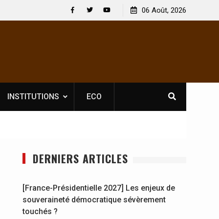
 : En
[France-Présidentielle 2027] Les enjeux de
06 Août, 2026
y se
souveraineté démocratique sévèrement touchés ?
Facebook
Twitter
Youtube
INSTITUTIONS
ECO
DERNIERS ARTICLES
[France-Présidentielle 2027] Les enjeux de
souveraineté démocratique sévèrement
touchés ?