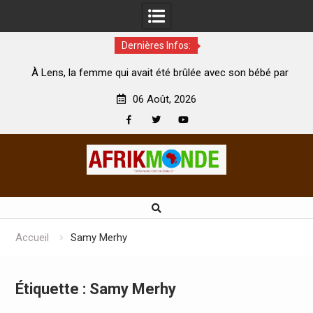
Dernières Infos:
brûlée avec son bébé par
Coopération: Le ministre Indien Kirti 
orte
Abidjan pour la célébration de la Fête de
06 Août, 2026
Facebook
Twitter
Youtube
Skip
to
content
Accueil
Samy Merhy
Étiquette :
Samy Merhy