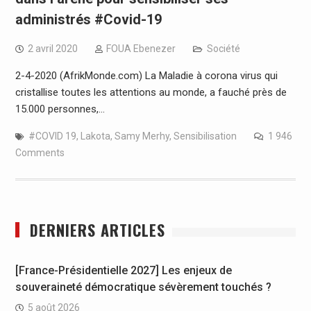
administrés #Covid-19
2 avril 2020
FOUA Ebenezer
Société
2-4-2020 (AfrikMonde.com) La Maladie à corona virus qui
cristallise toutes les attentions au monde, a fauché près de
15.000 personnes,…
#COVID 19
,
Lakota
,
Samy Merhy
,
Sensibilisation
1 946
Comments
DERNIERS ARTICLES
[France-Présidentielle 2027] Les enjeux de
souveraineté démocratique sévèrement touchés ?
5 août 2026