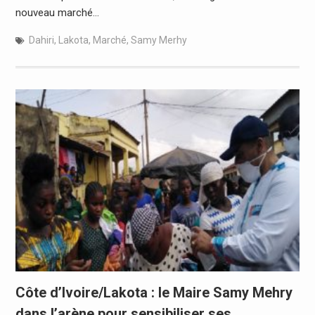
nouveau marché…
Dahiri
,
Lakota
,
Marché
,
Samy Merhy
Côte d’Ivoire/Lakota : le Maire Samy Mehry
dans l’arène pour sensibiliser ses