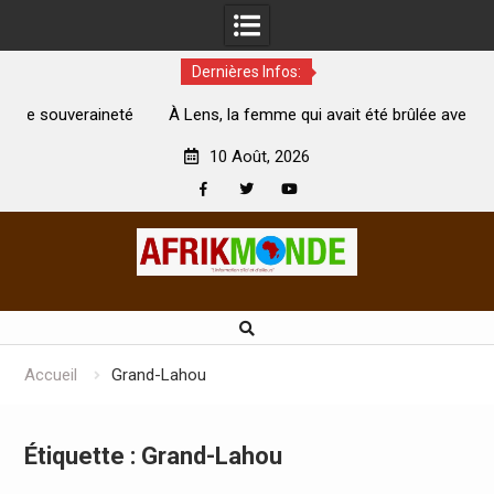
Dernières Infos:
té
À Lens, la femme qui avait été brûlée avec son bébé par
son mari est morte
A
10 Août, 2026
Facebook
Twitter
Youtube
Skip
to
content
Accueil
Grand-Lahou
Étiquette :
Grand-Lahou