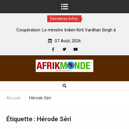
Dernières Infos:
par
Coopération: Le ministre Indien Kirti Vardhan Singh à
N
Abidjan pour la célébration de la Fête de l’indépendance
d
07 Août, 2026
Facebook
Twitter
Youtube
Skip
to
content
Accueil
Hérode Séri
Étiquette :
Hérode Séri