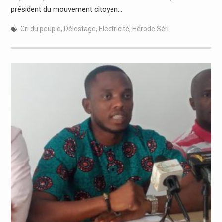
président du mouvement citoyen…
Cri du peuple
,
Délestage
,
Electricité
,
Hérode Séri