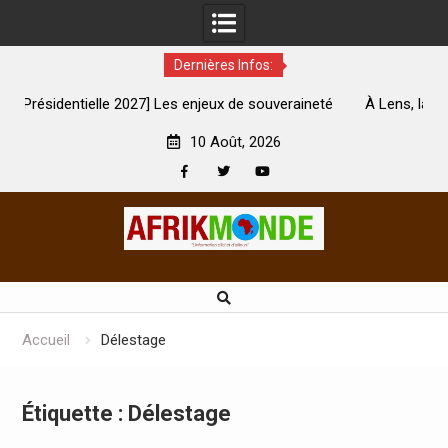
Dernières Infos:
es enjeux de souveraineté
À Lens, la femme qui avait été brûlée 
ent touchés ?
son mari est morte
10 Août, 2026
Facebook
Twitter
Youtube
Skip
to
content
Accueil
Délestage
Étiquette :
Délestage