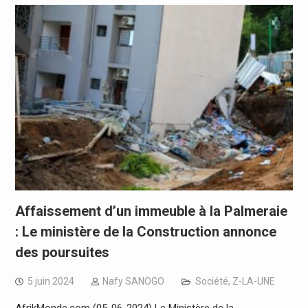
Affaissement d’un immeuble à la Palmeraie
: Le ministère de la Construction annonce
des poursuites
5 juin 2024
Nafy SANOGO
Société
,
Z-LA-UNE
AfrikMonde.com (05-06-2024) Le Ministère de la