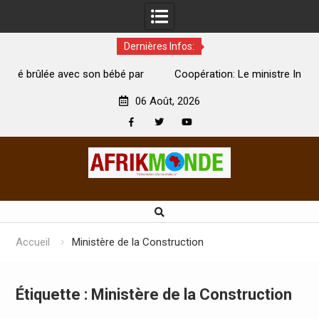
Dernières Infos:
par
Coopération: Le ministre Indien Kirti Vardhan Singh à
N
Abidjan pour la célébration de la Fête de l’indépendance
d
06 Août, 2026
Facebook
Twitter
Youtube
Skip
to
content
Accueil
Ministère de la Construction
Étiquette :
Ministère de la Construction