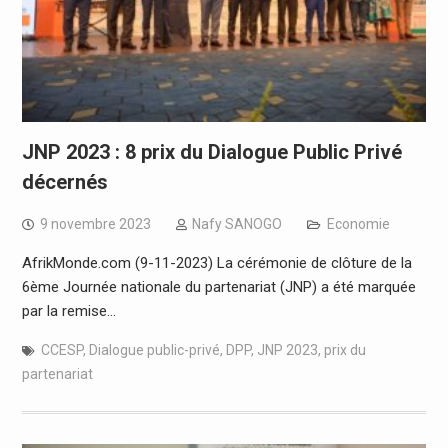
JNP 2023 : 8 prix du Dialogue Public Privé
décernés
9 novembre 2023
Nafy SANOGO
Economie
AfrikMonde.com (9-11-2023) La cérémonie de clôture de la
6ème Journée nationale du partenariat (JNP) a été marquée
par la remise…
CCESP
,
Dialogue public-privé
,
DPP
,
JNP 2023
,
prix du
partenariat