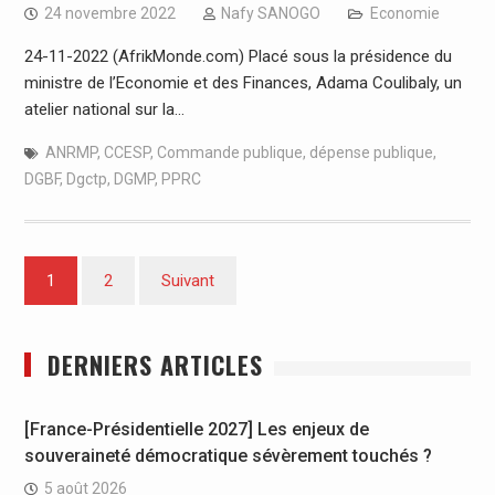
24 novembre 2022
Nafy SANOGO
Economie
24-11-2022 (AfrikMonde.com) Placé sous la présidence du
ministre de l’Economie et des Finances, Adama Coulibaly, un
atelier national sur la…
ANRMP
,
CCESP
,
Commande publique
,
dépense publique
,
DGBF
,
Dgctp
,
DGMP
,
PPRC
Pagination
1
2
Suivant
des
publications
DERNIERS ARTICLES
[France-Présidentielle 2027] Les enjeux de
souveraineté démocratique sévèrement touchés ?
5 août 2026