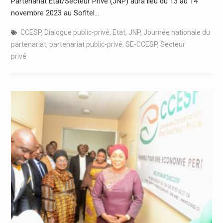
Partenariat Etat/Secteur Privé (JNP) aura lieu du 13 au 14
novembre 2023 au Sofitel…
CCESP
,
Dialogue public-privé
,
Etat
,
JNP
,
Journée nationale du
partenariat
,
partenariat public-privé
,
SE-CCESP
,
Secteur
privé