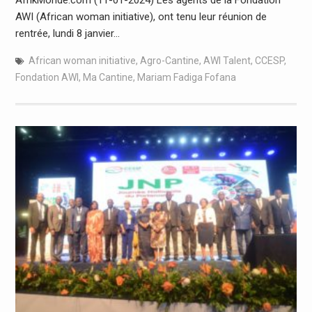
AWI (African woman initiative), ont tenu leur réunion de
rentrée, lundi 8 janvier…
African woman initiative
,
Agro-Cantine
,
AWI Talent
,
CCESP
,
Fondation AWI
,
Ma Cantine
,
Mariam Fadiga Fofana