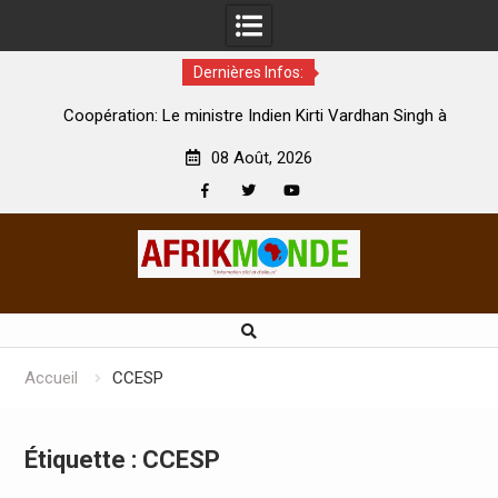
Dernières Infos:
par
Coopération: Le ministre Indien Kirti Vardhan Singh à
N
Abidjan pour la célébration de la Fête de l’indépendance
d
08 Août, 2026
Facebook
Twitter
Youtube
Skip
to
content
Accueil
CCESP
Étiquette :
CCESP