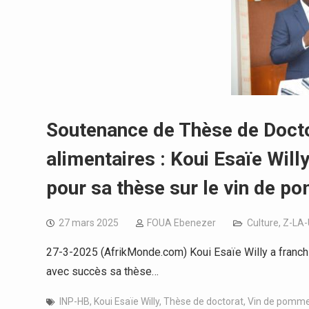
Soutenance de Thèse de Docto
alimentaires : Koui Esaïe Will
pour sa thèse sur le vin de p
27 mars 2025
FOUA Ebenezer
Culture
,
Z-LA
27-3-2025 (AfrikMonde.com) Koui Esaïe Willy a franch
avec succès sa thèse…
INP-HB
,
Koui Esaïe Willy
,
Thèse de doctorat
,
Vin de pomme