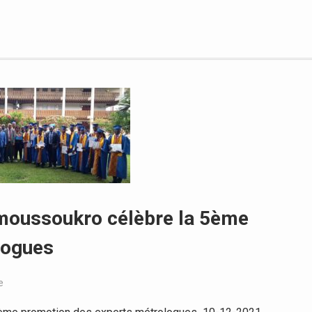
Yamoussoukro célèbre la 5ème
logues
e