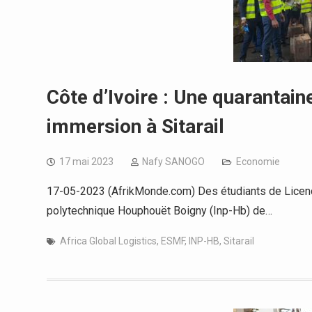
Côte d’Ivoire : Une quarantain
immersion à Sitarail
17 mai 2023
Nafy SANOGO
Economie
17-05-2023 (AfrikMonde.com) Des étudiants de Licence
polytechnique Houphouët Boigny (Inp-Hb) de…
Africa Global Logistics
,
ESMF
,
INP-HB
,
Sitarail