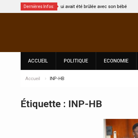
t été brûlée avec son bébé
Coopération: Le ministre Indien Kirti
Dernières Infos:
Abidjan pour la célébration de la Fêt
Skip
l’indépendance
to
content
ACCUEIL
POLITIQUE
ECONOMIE
Accueil
INP-HB
Étiquette :
INP-HB