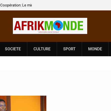
 Vardhan Singh à
Nouvelle licence obligatoire pour les spectacles
e de
Côte d’Ivoire, l’opérateur culturel Soldat Jahbo
prononce
SOCIETE
CULTURE
SPORT
MONDE