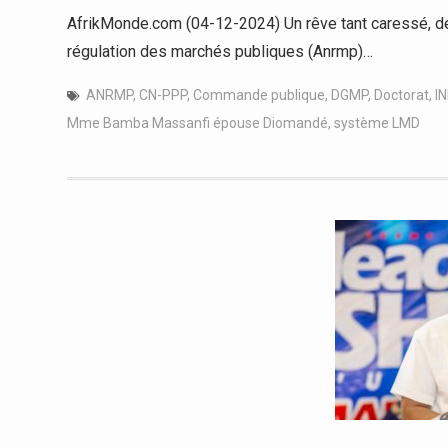
AfrikMonde.com (04-12-2024) Un rêve tant caressé, deven
régulation des marchés publiques (Anrmp)…
ANRMP
,
CN-PPP
,
Commande publique
,
DGMP
,
Doctorat
,
I
Mme Bamba Massanfi épouse Diomandé
,
système LMD