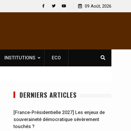
 : En
[France-Présidentielle 2027] Les enjeux de
09 Août, 2026
y se
souveraineté démocratique sévèrement touchés ?
Facebook
Twitter
Youtube
INSTITUTIONS
ECO
DERNIERS ARTICLES
[France-Présidentielle 2027] Les enjeux de
souveraineté démocratique sévèrement
touchés ?