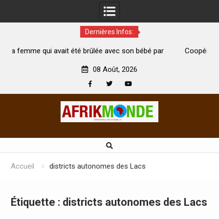
Dernières Infos:
 été brûlée avec son bébé par
Coopération: Le ministre Indien K
est morte
Abidjan pour la célébration de la Fê
08 Août, 2026
Facebook
Twitter
Youtube
Skip
to
content
Accueil
districts autonomes des Lacs
Étiquette :
districts autonomes des Lacs