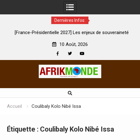
Dernières Infos:
entielle 2027] Les enjeux de souveraineté
À Lens, la femme qui a
atique sévèrement touchés ?
son m
10 Août, 2026
Facebook
Twitter
Youtube
Skip
to
content
Accueil
Coulibaly Kolo Nibé Issa
Étiquette :
Coulibaly Kolo Nibé Issa