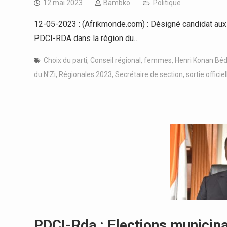
12 mai 2023
Bambko
Politique
12-05-2023 : (Afrikmonde.com) : Désigné candidat aux
PDCI-RDA dans la région du…
Choix du parti
,
Conseil régional
,
femmes
,
Henri Konan Béd
du N'Zi
,
Régionales 2023
,
Secrétaire de section
,
sortie officiel
PDCI-Rda : Elections municipa