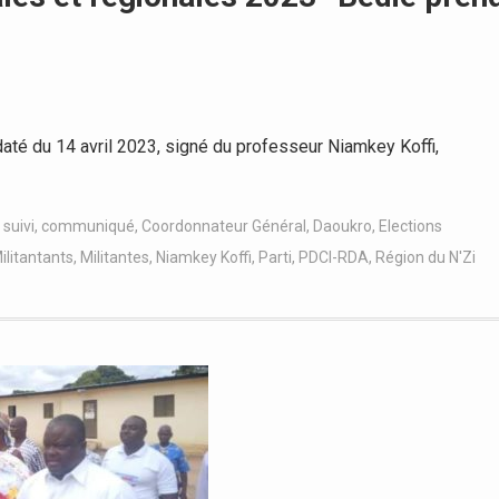
té du 14 avril 2023, signé du professeur Niamkey Koffi,
suivi
,
communiqué
,
Coordonnateur Général
,
Daoukro
,
Elections
ilitantants
,
Militantes
,
Niamkey Koffi
,
Parti
,
PDCI-RDA
,
Région du N'Zi