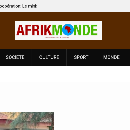
 Vardhan Singh à
Nouvelle licence obligatoire pour les spectacles
e de
Côte d’Ivoire, l’opérateur culturel Soldat Jahbo
prononce
SOCIETE
CULTURE
SPORT
MONDE