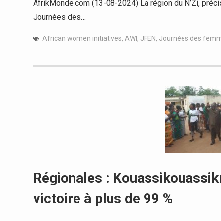
AfrikMonde.com (13-08-2024) La région du N’Zi, précis
Journées des…
African women initiatives
,
AWI
,
JFEN
,
Journées des femm
Régionales : Kouassikouassik
victoire à plus de 99 %