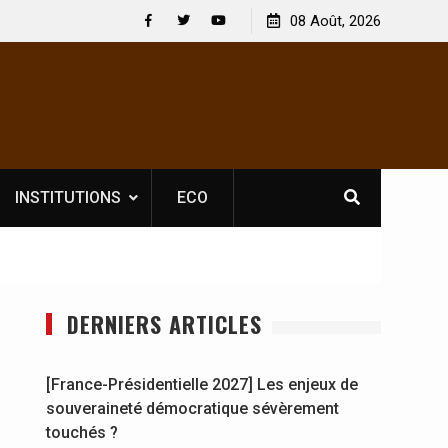
 : En
[France-Présidentielle 2027] Les enjeux de
08 Août, 2026
y se
souveraineté démocratique sévèrement touchés ?
Facebook
Twitter
Youtube
INSTITUTIONS
ECO
DERNIERS ARTICLES
[France-Présidentielle 2027] Les enjeux de
souveraineté démocratique sévèrement
touchés ?