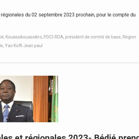
 régionales du 02 septembre 2023 prochain, pour le compte du
ié
,
Kouassikouassikro
,
PDCI-RDA
,
président de comité de base
,
Région
le
,
Yao Koffi Jean paul
les et régionales 2023- Bédié pren