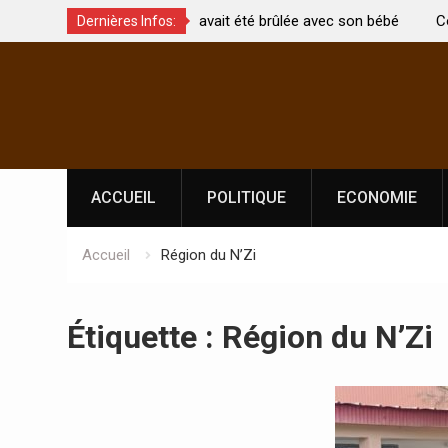
t été brûlée avec son bébé
Coopération: Le ministre Indien Kirti
Dernières Infos:
Abidjan pour la célébration de la Fêt
Skip
l’indépendance
to
content
ACCUEIL
POLITIQUE
ECONOMIE
Accueil
Région du N’Zi
Étiquette :
Région du N’Zi