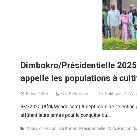
Dimbokro/Présidentielle 2025 :
appelle les populations à culti
8 avril 2025
FOUA Ebenezer
Politique
,
Z-LA-
8-4-2025 (AfrikMonde.com) A sept mois de l’élection p
affûtent leurs armes pour la conquête du…
#paix
,
cohésion
,
Kla Konan
,
Présidentielle 2025
,
Région du