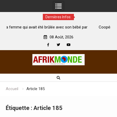
Dernières Infos:
it été brûlée avec son bébé par
Coopération: Le ministre Indien
i est morte
Abidjan pour la célébration de la 
08 Août, 2026
Facebook
Twitter
Youtube
Skip
to
content
Accueil
Article 185
Étiquette :
Article 185