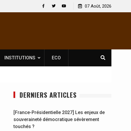
 : En
[France-Présidentielle 2027] Les enjeux de
07 Août, 2026
y se
souveraineté démocratique sévèrement touchés ?
Facebook
Twitter
Youtube
INSTITUTIONS
ECO
DERNIERS ARTICLES
[France-Présidentielle 2027] Les enjeux de
souveraineté démocratique sévèrement
touchés ?