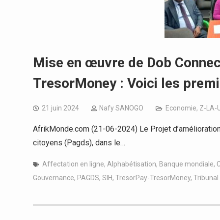
Mise en œuvre de Dob Connect
TresorMoney : Voici les premi
21 juin 2024
Nafy SANOGO
Economie
,
Z-LA-
AfrikMonde.com (21-06-2024) Le Projet d’amélioration
citoyens (Pagds), dans le…
Affectation en ligne
,
Alphabétisation
,
Banque mondiale
,
Gouvernance
,
PAGDS
,
SIH
,
TresorPay-TresorMoney
,
Tribuna