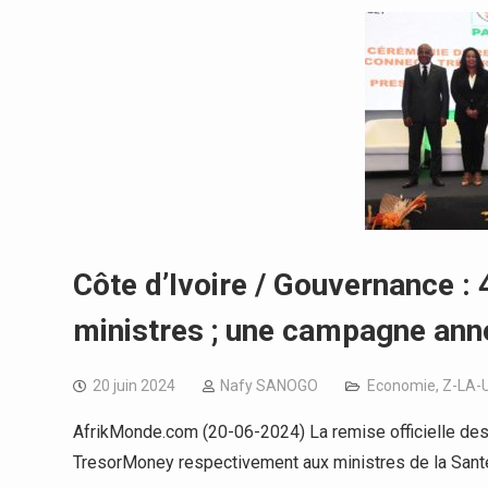
Côte d’Ivoire / Gouvernance : 
ministres ; une campagne an
20 juin 2024
Nafy SANOGO
Economie
,
Z-LA-
AfrikMonde.com (20-06-2024) La remise officielle des
TresorMoney respectivement aux ministres de la Sant