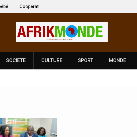
 Vardhan Singh à
Nouvelle licence obligatoire pour les spectacles
e de
Côte d’Ivoire, l’opérateur culturel Soldat Jahbo
prononce
SOCIETE
CULTURE
SPORT
MONDE