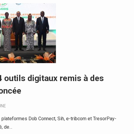
4 outils digitaux remis à des
noncée
UNE
 plateformes Dob Connect, Sih, e-tribcom et TresorPay-
é, de…