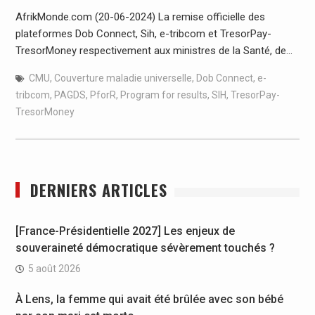
AfrikMonde.com (20-06-2024) La remise officielle des
plateformes Dob Connect, Sih, e-tribcom et TresorPay-
TresorMoney respectivement aux ministres de la Santé, de…
CMU
,
Couverture maladie universelle
,
Dob Connect
,
e-
tribcom
,
PAGDS
,
PforR
,
Program for results
,
SIH
,
TresorPay-
TresorMoney
DERNIERS ARTICLES
[France-Présidentielle 2027] Les enjeux de
souveraineté démocratique sévèrement touchés ?
5 août 2026
À Lens, la femme qui avait été brûlée avec son bébé