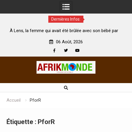
Dernières Infos:
 qui avait été brûlée avec son bébé par
Coopération: Le minist
son mari est morte
Abidjan pour la célébratio
06 Août, 2026
Facebook
Twitter
Youtube
Skip
to
content
Accueil
PforR
Étiquette :
PforR