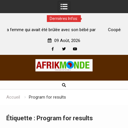
Dernières Infos:
 été brûlée avec son bébé par
Coopération: Le ministre Indien K
est morte
Abidjan pour la célébration de la Fê
09 Août, 2026
Facebook
Twitter
Youtube
Skip
to
content
Accueil
Program for results
Étiquette :
Program for results