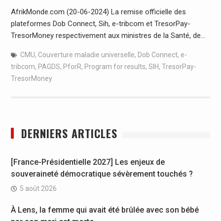
AfrikMonde.com (20-06-2024) La remise officielle des
plateformes Dob Connect, Sih, e-tribcom et TresorPay-
TresorMoney respectivement aux ministres de la Santé, de…
CMU
,
Couverture maladie universelle
,
Dob Connect
,
e-
tribcom
,
PAGDS
,
PforR
,
Program for results
,
SIH
,
TresorPay-
TresorMoney
DERNIERS ARTICLES
[France-Présidentielle 2027] Les enjeux de
souveraineté démocratique sévèrement touchés ?
5 août 2026
À Lens, la femme qui avait été brûlée avec son bébé