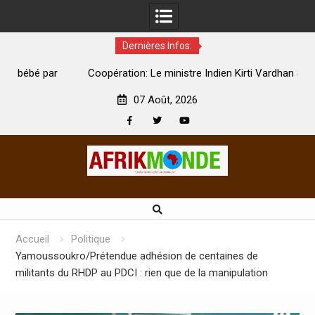
Dernières Infos:
par
Coopération: Le ministre Indien Kirti Vardhan Singh à
N
Abidjan pour la célébration de la Fête de l’indépendance
d
07 Août, 2026
Facebook
Twitter
Youtube
Skip
to
content
Accueil
Politique
Yamoussoukro/Prétendue adhésion de centaines de
militants du RHDP au PDCI : rien que de la manipulation