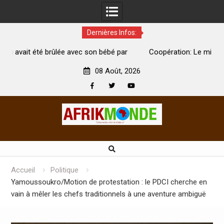
Dernières Infos:
 bébé par
Coopération: Le ministre Indien Kirti Vardhan Singh à
Abidjan pour la célébration de la Fête de l’indépendance
08 Août, 2026
Facebook
Twitter
Youtube
Skip
to
content
Accueil
Politique
Yamoussoukro/Motion de protestation : le PDCI cherche en
vain à mêler les chefs traditionnels à une aventure ambiguë