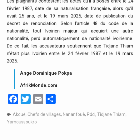
Les plaignants contestent les actes qu’il a posés entre le 24
février 1987, date de sa naturalisation française, alors qu’il
avait 25 ans, et le 19 mars 2025, date de publication du
décret de renonciation. Selon l’article 48 du code de la
nationalité, tout Ivoirien majeur qui acquiert une autre
nationalité, perd automatiquement sa nationalité ivoirienne.
De ce fait, les accusateurs soutiennent que Tidjane Thiam
n’était plus Ivoirien entre le 24 février 1987 et le 19 mars
2025.
Ange Dominique Pokpa
AfrikMonde.com
Facebook
Twitter
Email
Partager
Akouè
,
Chefs de villages
,
Nananfouè
,
Pdci
,
Tidjane Thiam
,
Yamoussoukro