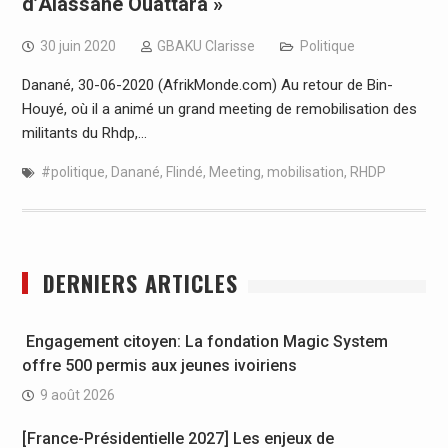
d’Alassane Ouattara »
30 juin 2020
GBAKU Clarisse
Politique
Danané, 30-06-2020 (AfrikMonde.com) Au retour de Bin-
Houyé, où il a animé un grand meeting de remobilisation des
militants du Rhdp,…
#politique
,
Danané
,
Flindé
,
Meeting
,
mobilisation
,
RHDP
DERNIERS ARTICLES
Engagement citoyen: La fondation Magic System
offre 500 permis aux jeunes ivoiriens
9 août 2026
[France-Présidentielle 2027] Les enjeux de