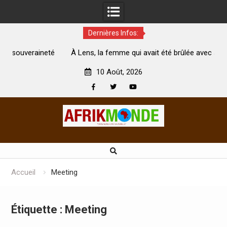
Dernières Infos:
té
À Lens, la femme qui avait été brûlée avec son bébé par
son mari est morte
A
10 Août, 2026
Facebook
Twitter
Youtube
Skip
to
content
Accueil
Meeting
Étiquette :
Meeting