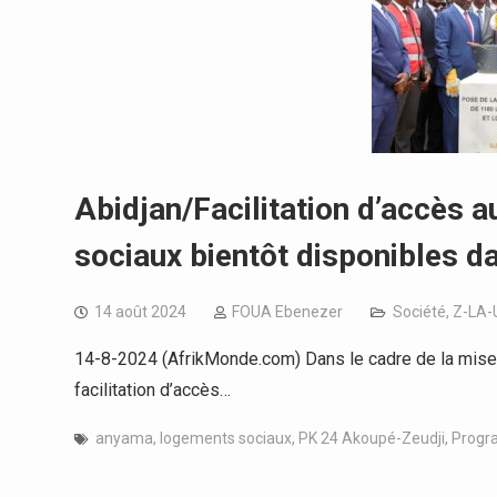
Abidjan/Facilitation d’accès 
sociaux bientôt disponibles
14 août 2024
FOUA Ebenezer
Société
,
Z-LA-
14-8-2024 (AfrikMonde.com) Dans le cadre de la mise
facilitation d’accès…
anyama
,
logements sociaux
,
PK 24 Akoupé-Zeudji
,
Progr