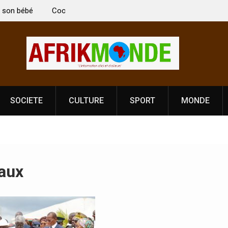
i Vardhan Singh à
Nouvelle licence obligatoire pour les spectacles
e de
Côte d’Ivoire, l’opérateur culturel Soldat Jahbo
prononce
SOCIETE
CULTURE
SPORT
MONDE
aux