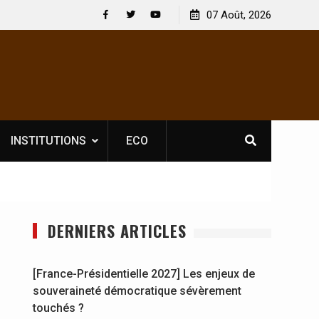
 : En
[France-Présidentielle 2027] Les enjeux de
07 Août, 2026
y se
souveraineté démocratique sévèrement touchés ?
Facebook
Twitter
Youtube
INSTITUTIONS
ECO
DERNIERS ARTICLES
[France-Présidentielle 2027] Les enjeux de
souveraineté démocratique sévèrement
touchés ?