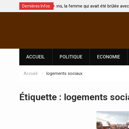
t été brûlée avec son bébé
Coopération: Le ministre Indien Kirt
Dernières Infos:
Abidjan pour la célébration de la Fêt
Skip
l’indépendance
to
content
ACCUEIL
POLITIQUE
ECONOMIE
Accueil
logements sociaux
Étiquette :
logements soci