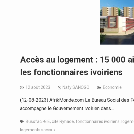
Accès au logement : 15 000 ai
les fonctionnaires ivoiriens
12 août 2023
Nafy SANOGO
Economie
(12-08-2023) AfrikMonde.com Le Bureau Social des Fonc
accompagne le Gouvernement ivoirien dans…
Busofaci-GIE
,
cité Ryhade
,
fonctionnaires ivoiriens
,
logeme
logements sociaux