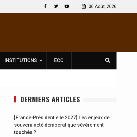
uvelle licence obligatoire pour les spectacles : En
06 Août, 2026
[France-Prés
te d’Ivoire, l’opérateur culturel Soldat Jahboy se
souverainet
Facebook
Twitter
Youtube
ononce
INSTITUTIONS
ECO
DERNIERS ARTICLES
[France-Présidentielle 2027] Les enjeux de
souveraineté démocratique sévèrement
touchés ?