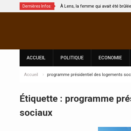
 de
À Lens, la femme qui avait été brûlée avec son b
Dernières Infos:
 touchés ?
par son mari est morte
Skip
to
content
ACCUEIL
POLITIQUE
ECONOMIE
Accueil
programme présidentiel des logements soc
Étiquette :
programme prés
sociaux