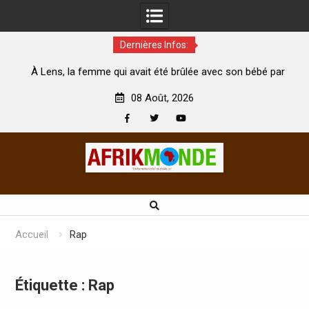
Dernières Infos:
 été brûlée avec son bébé par
Coopération: Le ministre Indien K
est morte
Abidjan pour la célébration de la Fê
08 Août, 2026
Facebook
Twitter
Youtube
Skip
to
content
Accueil
Rap
Étiquette :
Rap