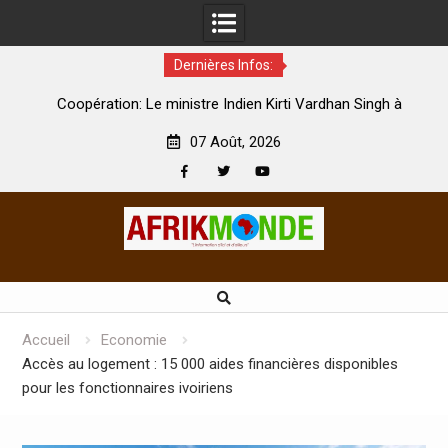
Dernières Infos:
par
Coopération: Le ministre Indien Kirti Vardhan Singh à
N
Abidjan pour la célébration de la Fête de l’indépendance
d
07 Août, 2026
Facebook
Twitter
Youtube
Skip
to
content
Accueil
Economie
Accès au logement : 15 000 aides financières disponibles
pour les fonctionnaires ivoiriens