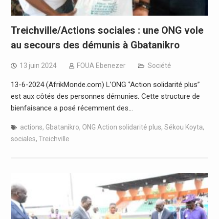
Treichville/Actions sociales : une ONG vole
au secours des démunis à Gbatanikro
13 juin 2024
FOUA Ebenezer
Société
13-6-2024 (AfrikMonde.com) L’ONG ‘’Action solidarité plus’’
est aux côtés des personnes démunies. Cette structure de
bienfaisance a posé récemment des…
actions
,
Gbatanikro
,
ONG Action solidarité plus
,
Sékou Koyta
,
sociales
,
Treichville