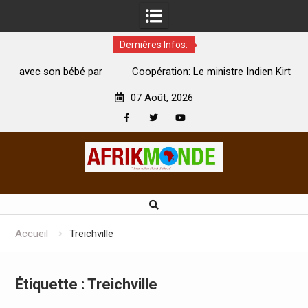
Dernières Infos:
par
Coopération: Le ministre Indien Kirti Vardhan Singh à
N
Abidjan pour la célébration de la Fête de l’indépendance
d
07 Août, 2026
Facebook
Twitter
Youtube
Skip
to
content
Accueil
Treichville
Étiquette :
Treichville