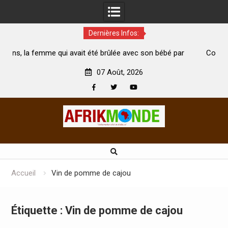
Dernières Infos:
vait été brûlée avec son bébé par
Coopération: Le ministre Indi
ari est morte
Abidjan pour la célébration de l
07 Août, 2026
Facebook
Twitter
Youtube
Skip
to
content
Accueil
Vin de pomme de cajou
Étiquette :
Vin de pomme de cajou