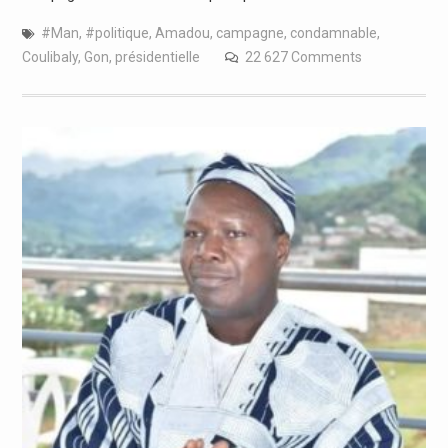
#Man
,
#politique
,
Amadou
,
campagne
,
condamnable
,
Coulibaly
,
Gon
,
présidentielle
22 627 Comments