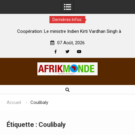
Dernières Infos:
par
Coopération: Le ministre Indien Kirti Vardhan Singh à
N
Abidjan pour la célébration de la Fête de l’indépendance
d
07 Août, 2026
Facebook
Twitter
Youtube
Skip
to
content
Accueil
Coulibaly
Étiquette :
Coulibaly