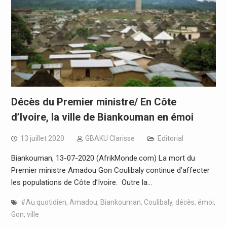
Décès du Premier ministre/ En Côte
d’Ivoire, la ville de Biankouman en émoi
13 juillet 2020
GBAKU Clarisse
Editorial
Biankouman, 13-07-2020 (AfrikMonde.com) La mort du
Premier ministre Amadou Gon Coulibaly continue d’affecter
les populations de Côte d’Ivoire. Outre la…
#Au quotidien
,
Amadou
,
Biankouman
,
Coulibaly
,
décès
,
émoi
,
Gon
,
ville