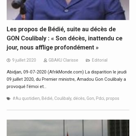
Les propos de Bédié, suite au décès de
GON Coulibaly : « Son décès, inattendu ce
jour, nous afflige profondément »
9 juillet 2020
GBAKU Clarisse
Editorial
Abidjan, 09-07-2020 (AfrikMonde.com) La disparition le jeudi
09 juillet 2020, du Premier ministre, Amadou Gon Coulibaly a
provoqué l’émoi et…
#Au quotidien
,
Bédié
,
Coulibaly
,
décès
,
Gon
,
Pdci
,
propos