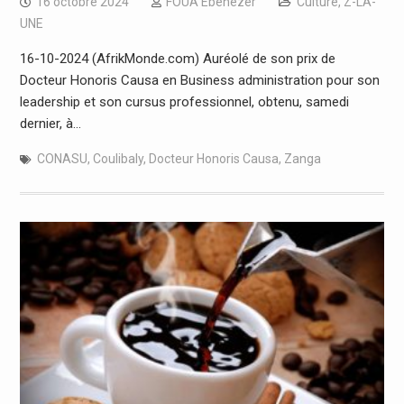
16 octobre 2024
FOUA Ebenezer
Culture
,
Z-LA-
UNE
16-10-2024 (AfrikMonde.com) Auréolé de son prix de
Docteur Honoris Causa en Business administration pour son
leadership et son cursus professionnel, obtenu, samedi
dernier, à…
CONASU
,
Coulibaly
,
Docteur Honoris Causa
,
Zanga