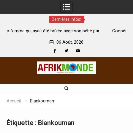
Dernières Infos:
 brûlée avec son bébé par
Coopération: Le ministre Indien Kirti
morte
Abidjan pour la célébration de la Fête d
06 Août, 2026
Facebook
Twitter
Youtube
Skip
to
content
Accueil
Biankouman
Étiquette :
Biankouman