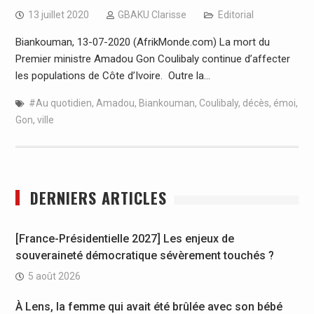
13 juillet 2020
GBAKU Clarisse
Editorial
Biankouman, 13-07-2020 (AfrikMonde.com) La mort du
Premier ministre Amadou Gon Coulibaly continue d’affecter
les populations de Côte d’Ivoire. Outre la…
#Au quotidien
,
Amadou
,
Biankouman
,
Coulibaly
,
décès
,
émoi
,
Gon
,
ville
DERNIERS ARTICLES
[France-Présidentielle 2027] Les enjeux de
souveraineté démocratique sévèrement touchés ?
5 août 2026
À Lens, la femme qui avait été brûlée avec son bébé