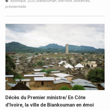
#politique
,
2020
,
Biankouman
,
chefferie
,
doléances
,
présidentielle
Décès du Premier ministre/ En Côte
d’Ivoire, la ville de Biankouman en émoi