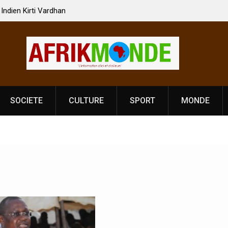
 Vardhan Singh à
Nouvelle licence obligatoire pour les spectacles
e de
Côte d’Ivoire, l’opérateur culturel Soldat Jahbo
prononce
SOCIETE
CULTURE
SPORT
MONDE