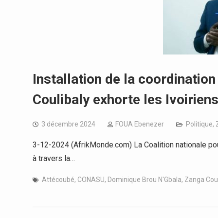
Installation de la coordinati
Coulibaly exhorte les Ivoirien
3 décembre 2024
FOUA Ebenezer
Politique
,
3-12-2024 (AfrikMonde.com) La Coalition nationale pou
à travers la…
Attécoubé
,
CONASU
,
Dominique Brou N'Gbala
,
Zanga Coul