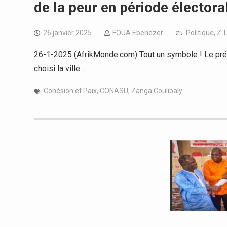
de la peur en période électora
26 janvier 2025
FOUA Ebenezer
Politique
,
Z-
26-1-2025 (AfrikMonde.com) Tout un symbole ! Le prési
choisi la ville…
Cohésion et Paix
,
CONASU
,
Zanga Coulibaly