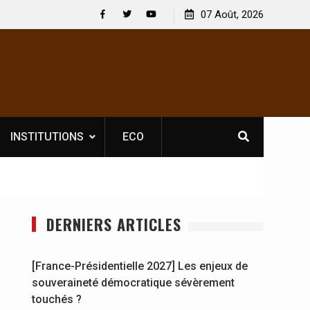
 : En
[France-Présidentielle 2027] Les enjeux de
07 Août, 2026
y se
souveraineté démocratique sévèrement touchés ?
Facebook
Twitter
Youtube
INSTITUTIONS
ECO
DERNIERS ARTICLES
[France-Présidentielle 2027] Les enjeux de
souveraineté démocratique sévèrement
touchés ?