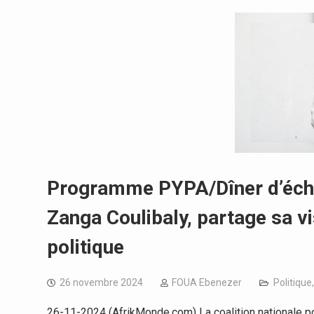
Programme PYPA/Dîner d’écha
Zanga Coulibaly, partage sa v
politique
26 novembre 2024
FOUA Ebenezer
Politique
26-11-2024 (AfrikMonde.com) La coalition nationale po