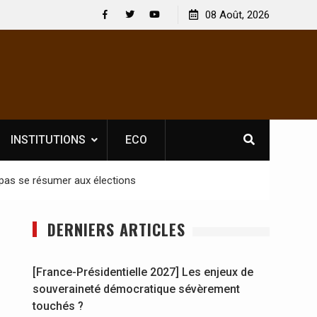
s : En
[France-Présidentielle 2027] Les enjeux de
08 Août, 2026
y se
souveraineté démocratique sévèrement touchés ?
Facebook
Twitter
Youtube
INSTITUTIONS
ECO
 pas se résumer aux élections
DERNIERS ARTICLES
[France-Présidentielle 2027] Les enjeux de
souveraineté démocratique sévèrement
touchés ?