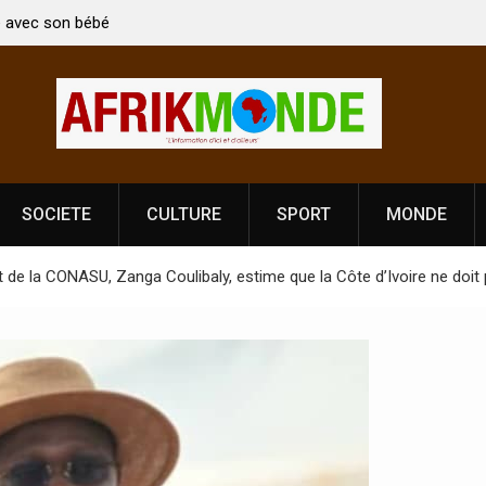
i Vardhan Singh à
Nouvelle licence obligatoire pour les spectacle
e de
Côte d’Ivoire, l’opérateur culturel Soldat Jahbo
prononce
SOCIETE
CULTURE
SPORT
MONDE
 de la CONASU, Zanga Coulibaly, estime que la Côte d’Ivoire ne doit