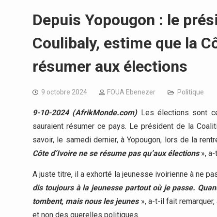
Depuis Yopougon : le pré
Coulibaly, estime que la Cô
résumer aux élections
9 octobre 2024
FOUA Ebenezer
Politique
9-10-2024 (AfrikMonde.com)
Les élections sont ce
sauraient résumer ce pays. Le président de la Coaliti
savoir, le samedi dernier, à Yopougon, lors de la re
Côte d’Ivoire ne se résume pas qu’aux élections
», a-t
A juste titre, il a exhorté la jeunesse ivoirienne à ne 
dis toujours à la jeunesse partout où je passe. Quand
tombent, mais nous les jeunes
», a-t-il fait remarque
et non des querelles politiques.