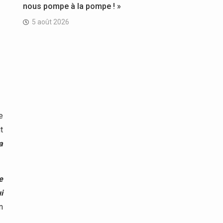
nous pompe à la pompe ! »
5 août 2026
e
t
a
e
i
n