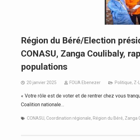
Région du Béré/Election présid
CONASU, Zanga Coulibaly, rapp
populations
20 janvier 2025
FOUA Ebenezer
Politique
,
Z-
« Votre rôle est de voter et de rentrer chez vous tran
Coalition nationale…
CONASU
,
Coordination régionale
,
Région du Béré
,
Zanga C