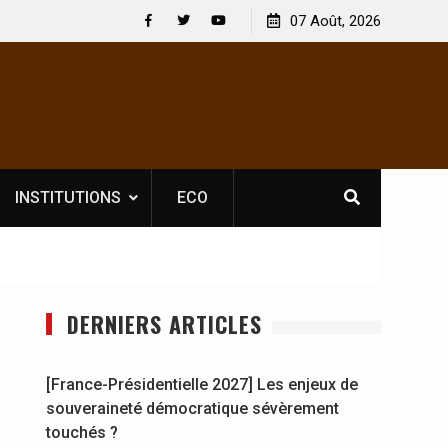
le licence obligatoire pour les spectacles : En
07 Août, 2026
[France-Présiden
’Ivoire, l’opérateur culturel Soldat Jahboy se
souveraineté dé
Facebook
Twitter
Youtube
nce
INSTITUTIONS
ECO
DERNIERS ARTICLES
[France-Présidentielle 2027] Les enjeux de
souveraineté démocratique sévèrement
touchés ?