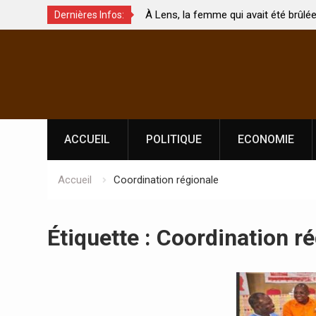
À Lens, la femme qui avait été brûlée avec son bébé
Dernières Infos:
uchés ?
par son mari est morte
Skip
to
content
ACCUEIL
POLITIQUE
ECONOMIE
Accueil
Coordination régionale
Étiquette :
Coordination ré