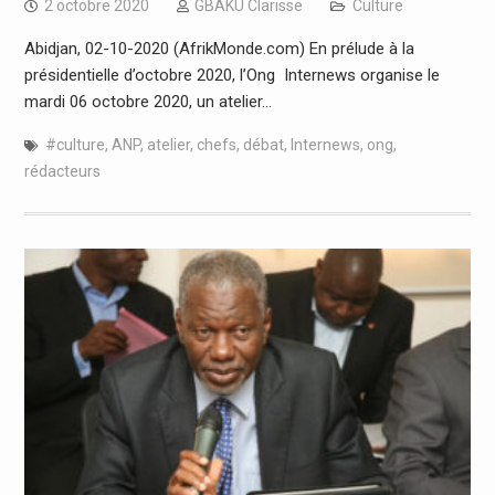
2 octobre 2020
GBAKU Clarisse
Culture
Abidjan, 02-10-2020 (AfrikMonde.com) En prélude à la
présidentielle d’octobre 2020, l’Ong Internews organise le
mardi 06 octobre 2020, un atelier…
#culture
,
ANP
,
atelier
,
chefs
,
débat
,
Internews
,
ong
,
rédacteurs