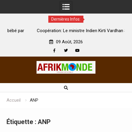
Dernières Infos:
par
Coopération: Le ministre Indien Kirti Vardhan Singh à
N
Abidjan pour la célébration de la Fête de l’indépendance
d
09 Août, 2026
Facebook
Twitter
Youtube
Skip
to
content
Accueil
ANP
Étiquette :
ANP