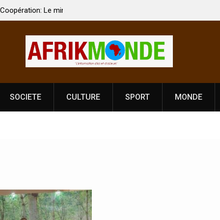
 Vardhan Singh à
Nouvelle licence obligatoire pour les spectacles
e de
Côte d’Ivoire, l’opérateur culturel Soldat Jahbo
prononce
SOCIETE
CULTURE
SPORT
MONDE