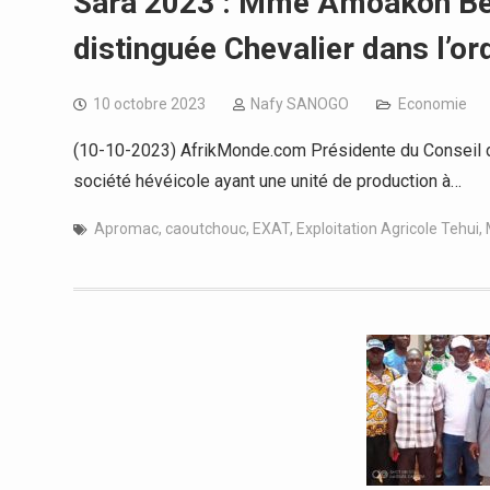
Sara 2023 : Mme Amoakon Béa
distinguée Chevalier dans l’or
10 octobre 2023
Nafy SANOGO
Economie
(10-10-2023) AfrikMonde.com Présidente du Conseil d’A
société hévéicole ayant une unité de production à…
Apromac
,
caoutchouc
,
EXAT
,
Exploitation Agricole Tehui
,