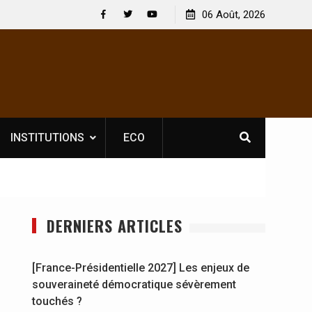
 : En
[France-Présidentielle 2027] Les enjeux de
06 Août, 2026
y se
souveraineté démocratique sévèrement touchés ?
Facebook
Twitter
Youtube
INSTITUTIONS
ECO
DERNIERS ARTICLES
[France-Présidentielle 2027] Les enjeux de
souveraineté démocratique sévèrement
touchés ?