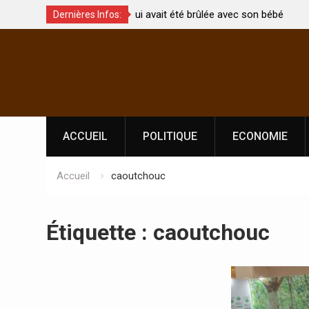
t été brûlée avec son bébé
Coopération: Le ministre Indien Kirti
Dernières Infos:
Abidjan pour la célébration de la Fêt
Skip
l’indépendance
to
content
ACCUEIL
POLITIQUE
ECONOMIE
Accueil
caoutchouc
Étiquette :
caoutchouc