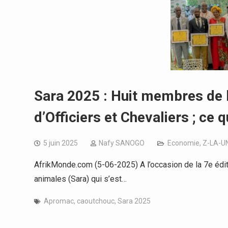
Sara 2025 : Huit membres de 
d’Officiers et Chevaliers ; ce 
5 juin 2025
Nafy SANOGO
Economie
,
Z-LA-U
AfrikMonde.com (5-06-2025) A l’occasion de la 7e éditi
animales (Sara) qui s’est…
Apromac
,
caoutchouc
,
Sara 2025