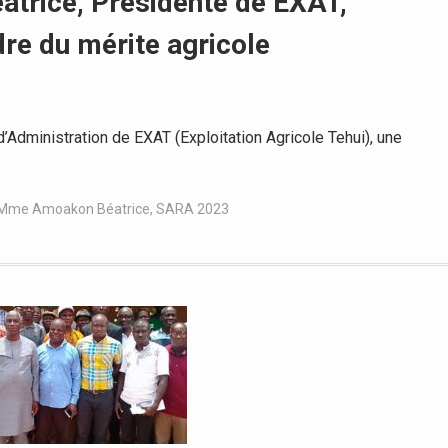
trice, Présidente de EXAT,
dre du mérite agricole
dministration de EXAT (Exploitation Agricole Tehui), une
Mme Amoakon Béatrice
,
SARA 2023