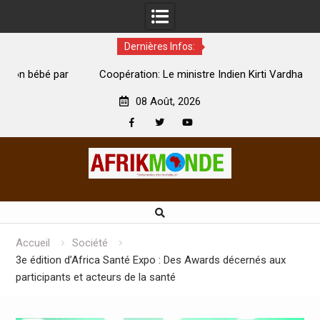
Dernières Infos:
par
Coopération: Le ministre Indien Kirti Vardhan Singh à
N
Abidjan pour la célébration de la Fête de l’indépendance
d
08 Août, 2026
Facebook
Twitter
Youtube
Skip
to
content
Accueil
Société
3e édition d’Africa Santé Expo : Des Awards décernés aux
participants et acteurs de la santé