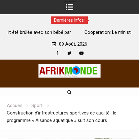
Dernières Infos:
par
Coopération: Le ministre Indien Kirti Vardhan Singh à
Abidjan pour la célébration de la Fête de l’indépendance
d
09 Août, 2026
Facebook
Twitter
Youtube
Skip
to
content
Accueil
Sport
Construction d’infrastructures sportives de qualité : le
programme « Aisance aquatique » suit son cours