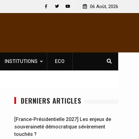
uvelle licence obligatoire pour les spectacles : En
06 Août, 2026
[France-Prés
te d’Ivoire, l’opérateur culturel Soldat Jahboy se
souverainet
Facebook
Twitter
Youtube
ononce
INSTITUTIONS
ECO
DERNIERS ARTICLES
[France-Présidentielle 2027] Les enjeux de
souveraineté démocratique sévèrement
touchés ?