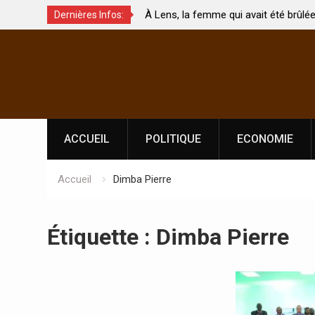
 de
À Lens, la femme qui avait été brûlée avec son b
Dernières Infos:
 touchés ?
par son mari est morte
Skip
to
content
ACCUEIL
POLITIQUE
ECONOMIE
Accueil
Dimba Pierre
Étiquette :
Dimba Pierre