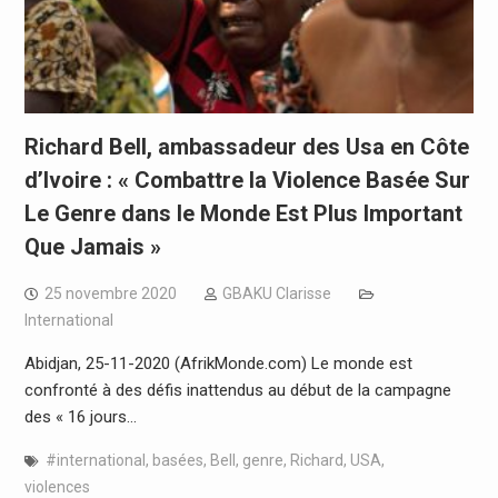
Richard Bell, ambassadeur des Usa en Côte
d’Ivoire : « Combattre la Violence Basée Sur
Le Genre dans le Monde Est Plus Important
Que Jamais »
25 novembre 2020
GBAKU Clarisse
International
Abidjan, 25-11-2020 (AfrikMonde.com) Le monde est
confronté à des défis inattendus au début de la campagne
des « 16 jours…
#international
,
basées
,
Bell
,
genre
,
Richard
,
USA
,
violences