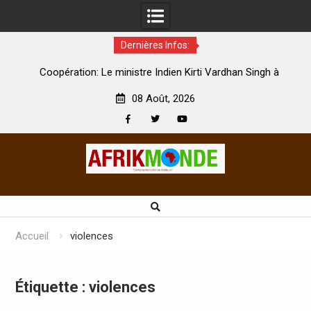
Dernières Infos:
par
Coopération: Le ministre Indien Kirti Vardhan Singh à
N
Abidjan pour la célébration de la Fête de l’indépendance
d
08 Août, 2026
Facebook
Twitter
Youtube
Skip
to
content
Accueil
violences
Étiquette :
violences