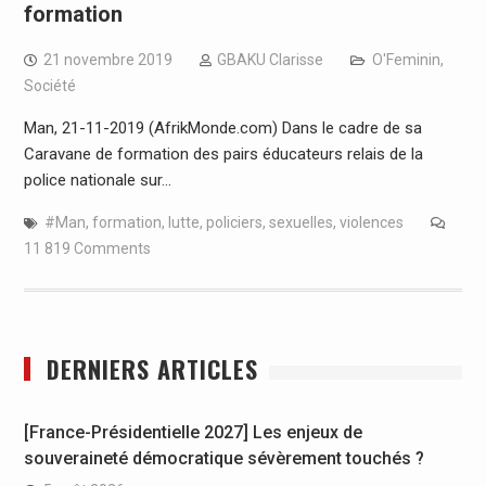
formation
21 novembre 2019
GBAKU Clarisse
O'Feminin
,
Société
Man, 21-11-2019 (AfrikMonde.com) Dans le cadre de sa
Caravane de formation des pairs éducateurs relais de la
police nationale sur…
#Man
,
formation
,
lutte
,
policiers
,
sexuelles
,
violences
11 819 Comments
DERNIERS ARTICLES
[France-Présidentielle 2027] Les enjeux de
souveraineté démocratique sévèrement touchés ?