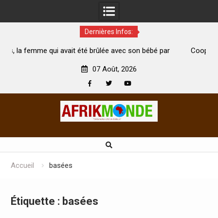
Dernières Infos:
it été brûlée avec son bébé par
Coopération: Le ministre Indien
i est morte
Abidjan pour la célébration de la 
07 Août, 2026
Facebook
Twitter
Youtube
Skip
to
content
Accueil
basées
Étiquette :
basées