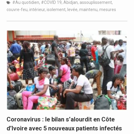
#Au quotidien
,
#COVID 19
,
Abidjan
,
assouplissement
,
couvre-feu
,
intérieur
,
isolement
,
levée
,
maintenu
,
mesures
Coronavirus : le bilan s’alourdit en Côte
d’Ivoire avec 5 nouveaux patients infectés