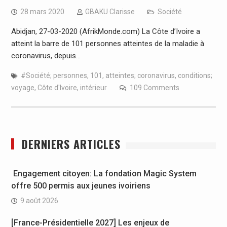
28 mars 2020
GBAKU Clarisse
Société
Abidjan, 27-03-2020 (AfrikMonde.com) La Côte d’Ivoire a
atteint la barre de 101 personnes atteintes de la maladie à
coronavirus, depuis…
#Société; personnes
,
101
,
atteintes; coronavirus
,
conditions;
voyage
,
Côte d'Ivoire
,
intérieur
109 Comments
DERNIERS ARTICLES
Engagement citoyen: La fondation Magic System
offre 500 permis aux jeunes ivoiriens
9 août 2026
[France-Présidentielle 2027] Les enjeux de