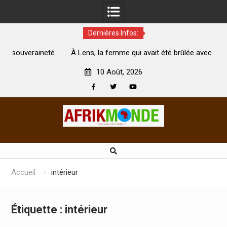
Dernières Infos:
té
À Lens, la femme qui avait été brûlée avec son bébé par
son mari est morte
A
10 Août, 2026
Facebook
Twitter
Youtube
Skip
to
content
Accueil
intérieur
Étiquette :
intérieur