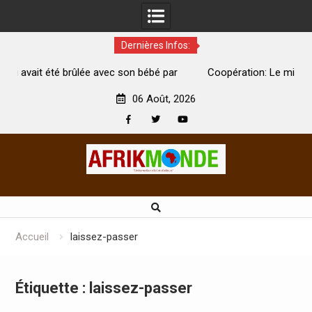
Dernières Infos:
e avec son bébé par
Coopération: Le ministre Indien Kirti Vardh
Abidjan pour la célébration de la Fête de l’in
06 Août, 2026
Facebook
Twitter
Youtube
Skip
to
content
Accueil
laissez-passer
Étiquette :
laissez-passer