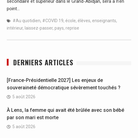
secondaire et supérieur dans le Grand-Abidjan, sera à n’en
point…
#Au quotidien
,
#COVID 19
,
école
,
élèves
,
enseignants
,
intérieur
,
laissez-passer
,
pays
,
reprise
DERNIERS ARTICLES
[France-Présidentielle 2027] Les enjeux de
souveraineté démocratique sévèrement touchés ?
5 août 2026
À Lens, la femme qui avait été brûlée avec son bébé
par son mari est morte
5 août 2026