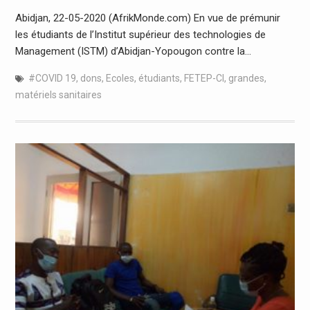
Abidjan, 22-05-2020 (AfrikMonde.com) En vue de prémunir
les étudiants de l’Institut supérieur des technologies de
Management (ISTM) d’Abidjan-Yopougon contre la…
#COVID 19
,
dons
,
Ecoles
,
étudiants
,
FETEP-CI
,
grandes
,
matériels sanitaires