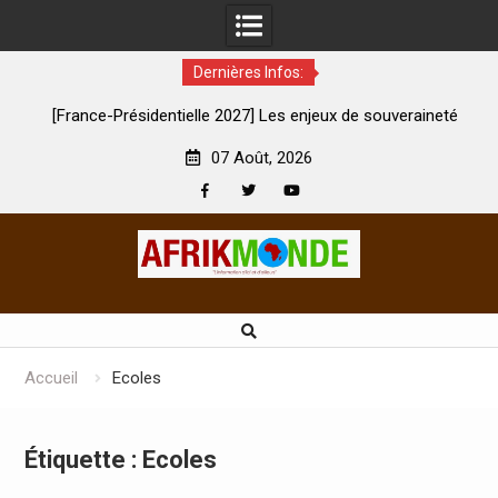
Dernières Infos:
ôte
[France-Présidentielle 2027] Les enjeux de souveraineté
e
démocratique sévèrement touchés ?
07 Août, 2026
Facebook
Twitter
Youtube
Skip
to
content
Accueil
Ecoles
Étiquette :
Ecoles