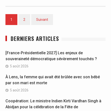
Pagination
1
2
Suivant
des
publications
DERNIERS ARTICLES
[France-Présidentielle 2027] Les enjeux de
souveraineté démocratique sévèrement touchés ?
5 août 2026
À Lens, la femme qui avait été brûlée avec son bébé
par son mari est morte
5 août 2026
Coopération: Le ministre Indien Kirti Vardhan Singh à
Abidjan pour la célébration de la Fête de