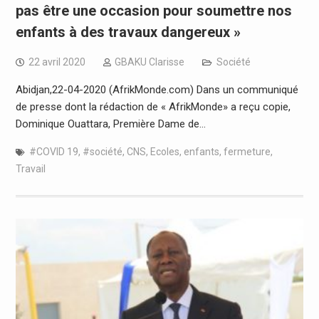
pas être une occasion pour soumettre nos
enfants à des travaux dangereux »
22 avril 2020
GBAKU Clarisse
Société
Abidjan,22-04-2020 (AfrikMonde.com) Dans un communiqué
de presse dont la rédaction de « AfrikMonde» a reçu copie,
Dominique Ouattara, Première Dame de…
#COVID 19
,
#société
,
CNS
,
Ecoles
,
enfants
,
fermeture
,
Travail