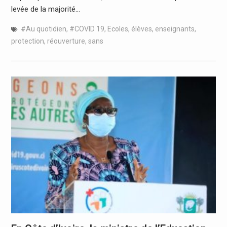
levée de la majorité…
#Au quotidien
,
#COVID 19
,
Ecoles
,
élèves
,
enseignants
,
protection
,
réouverture
,
sans