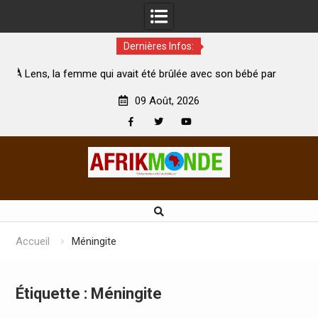
Dernières Infos:
ui avait été brûlée avec son bébé par
Coopération: Le ministre 
n mari est morte
Abidjan pour la célébration 
09 Août, 2026
Facebook
Twitter
Youtube
Skip
to
content
Accueil
Méningite
Étiquette :
Méningite