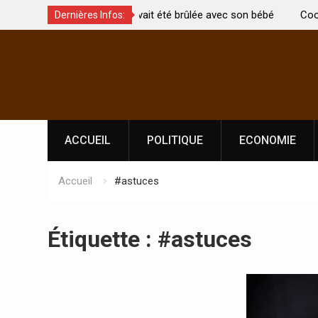
t été brûlée avec son bébé
Coopération: Le ministre Indien Kirti
Dernières Infos:
Abidjan pour la célébration de la Fêt
Skip
l’indépendance
to
content
ACCUEIL
POLITIQUE
ECONOMIE
Accueil
#astuces
Étiquette :
#astuces