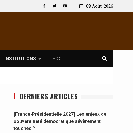
 : En
[France-Présidentielle 2027] Les enjeux de
08 Août, 2026
y se
souveraineté démocratique sévèrement touchés ?
Facebook
Twitter
Youtube
INSTITUTIONS
ECO
DERNIERS ARTICLES
[France-Présidentielle 2027] Les enjeux de
souveraineté démocratique sévèrement
touchés ?