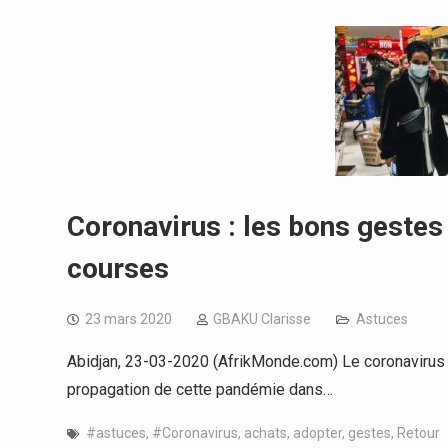
Coronavirus : les bons gestes
courses
23 mars 2020
GBAKU Clarisse
Astuces
Abidjan, 23-03-2020 (AfrikMonde.com) Le coronavirus o
propagation de cette pandémie dans…
#astuces
,
#Coronavirus
,
achats
,
adopter
,
gestes
,
Retour