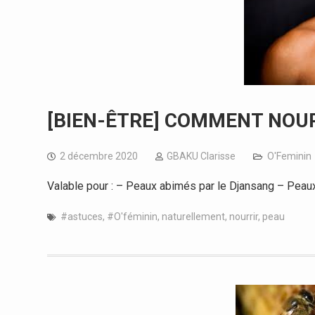
[BIEN-ÊTRE] COMMENT NOU
2 décembre 2020
GBAKU Clarisse
O'Feminin
Valable pour : – Peaux abimés par le Djansang – Peau
#astuces
,
#O'féminin
,
naturellement
,
nourrir
,
peau