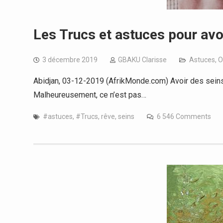
Les Trucs et astuces pour avoi
3 décembre 2019
GBAKU Clarisse
Astuces
,
O
Abidjan, 03-12-2019 (AfrikMonde.com) Avoir des sein
Malheureusement, ce n’est pas…
#astuces
,
#Trucs
,
rêve
,
seins
6 546 Comments