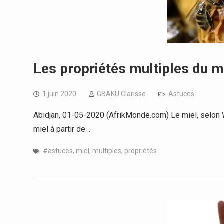
Les propriétés multiples du m
1 juin 2020
GBAKU Clarisse
Astuces
Abidjan, 01-05-2020 (AfrikMonde.com) Le miel, selon W
miel à partir de…
#astuces
,
miel
,
multiples
,
propriétés