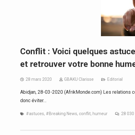
Conflit : Voici quelques astuce
et retrouver votre bonne hum
28 mars 2020
GBAKU Clarisse
Editorial
Abidjan, 28-03-2020 (AfrikMonde.com) Les relations confl
donc éviter…
#astuces
,
#Breaking News
,
conflit
,
humeur
28 03