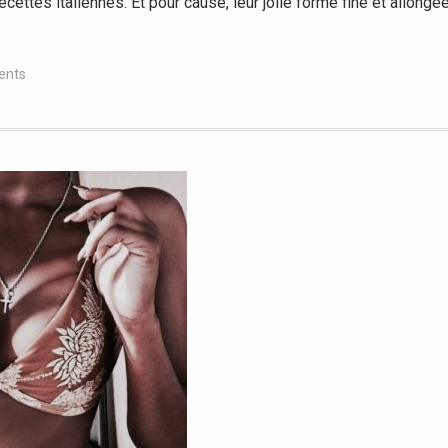
ttes italiennes. Et pour cause, leur jolie forme fine et allongé
ents