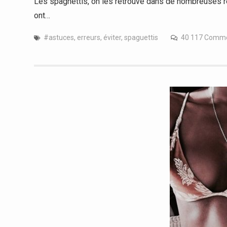
Les spaghettis, on les retrouve dans de nombreuses rece
ont…
#astuces
,
erreurs
,
éviter
,
spaguettis
40 117 Comm