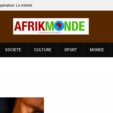
 Vardhan Singh à
Nouvelle licence obligatoire pour les spectacles
e de
Côte d’Ivoire, l’opérateur culturel Soldat Jahbo
prononce
SOCIETE
CULTURE
SPORT
MONDE