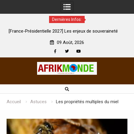
Dernières Infos:
e 2027] Les enjeux de souveraineté
À Lens, la femme qui avait ét
 sévèrement touchés ?
son mari es
09 Août, 2026
Facebook
Twitter
Youtube
Skip
to
content
Accueil
Astuces
Les propriétés multiples du miel